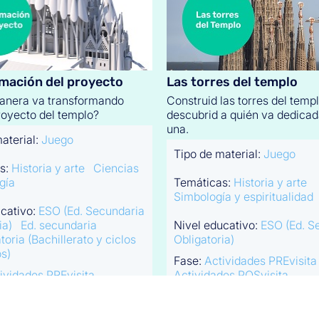
mación del proyecto
Las torres del templo
anera va transformando
Construid las torres del temp
royecto del templo?
descubrid a quién va dedica
una.
aterial:
Juego
Tipo de material:
Juego
s:
Historia y arte
Ciencias
gía
Temáticas:
Historia y arte
Simbología y espiritualidad
ucativo:
ESO (Ed. Secundaria
ia)
Ed. secundaria
Nivel educativo:
ESO (Ed. S
toria (Bachillerato y ciclos
Obligatoria)
s)
Fase:
Actividades PREvisita
ividades PREvisita
Actividades POSvisita
des POSvisita
Más detalles