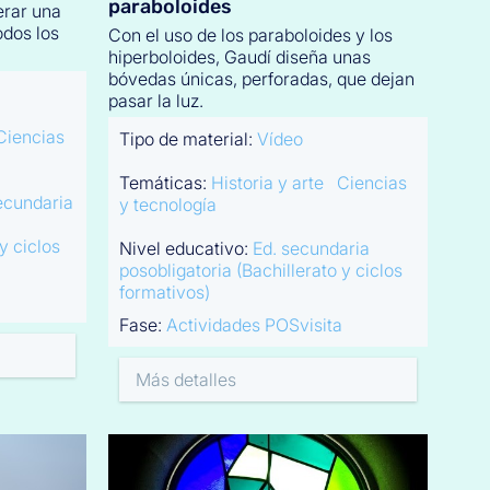
paraboloides
erar una
odos los
Con el uso de los paraboloides y los
hiperboloides, Gaudí diseña unas
bóvedas únicas, perforadas, que dejan
pasar la luz.
Ciencias
Tipo de material:
Vídeo
Temáticas:
Historia y arte
Ciencias
ecundaria
y tecnología
y ciclos
Nivel educativo:
Ed. secundaria
posobligatoria (Bachillerato y ciclos
formativos)
Fase:
Actividades POSvisita
Más detalles