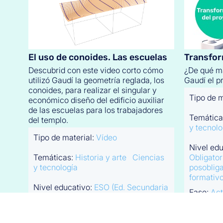
El uso de conoides. Las escuelas
Transfor
Descubrid con este video corto cómo
¿De qué m
utilizó Gaudí la geometría reglada, los
Gaudí el p
conoides, para realizar el singular y
Tipo de m
económico diseño del edificio auxiliar
de las escuelas para los trabajadores
Temática
del templo.
y tecnolo
Tipo de material:
Vídeo
Nivel ed
Temáticas:
Historia y arte
Ciencias
Obligator
y tecnología
posobliga
formativo
Nivel educativo:
ESO (Ed. Secundaria
Fase:
Act
Obligatoria)
Ed. secundaria
Activida
posobligatoria (Bachillerato y ciclos
formativos)