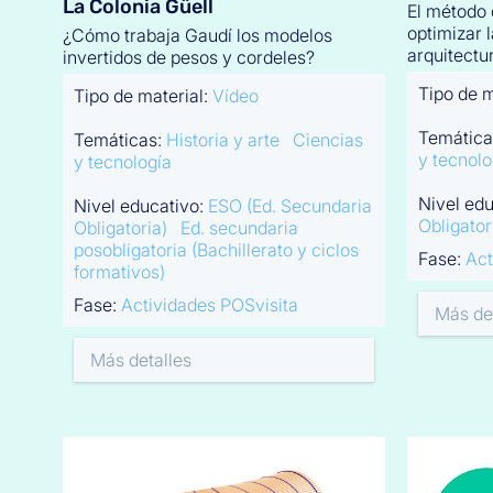
La Colonia Güell
El método 
optimizar l
¿Cómo trabaja Gaudí los modelos
arquitectur
invertidos de pesos y cordeles?
Tipo de m
Tipo de material:
Vídeo
Temática
Temáticas:
Historia y arte
Ciencias
y tecnolo
y tecnología
Nivel ed
Nivel educativo:
ESO (Ed. Secundaria
Obligator
Obligatoria)
Ed. secundaria
posobligatoria (Bachillerato y ciclos
Fase:
Act
formativos)
Fase:
Actividades POSvisita
Más de
Más detalles