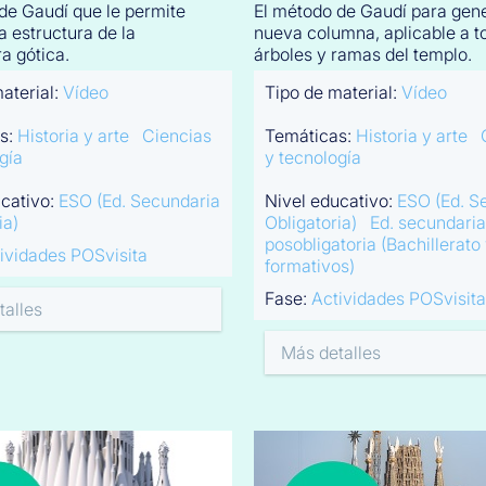
de Gaudí que le permite
El método de Gaudí para gen
a estructura de la
nueva columna, aplicable a t
a gótica.
árboles y ramas del templo.
aterial:
Vídeo
Tipo de material:
Vídeo
s:
Historia y arte
Ciencias
Temáticas:
Historia y arte
gía
y tecnología
ucativo:
ESO (Ed. Secundaria
Nivel educativo:
ESO (Ed. S
ia)
Obligatoria)
Ed. secundaria
posobligatoria (Bachillerato 
ividades POSvisita
formativos)
Fase:
Actividades POSvisita
talles
Más detalles