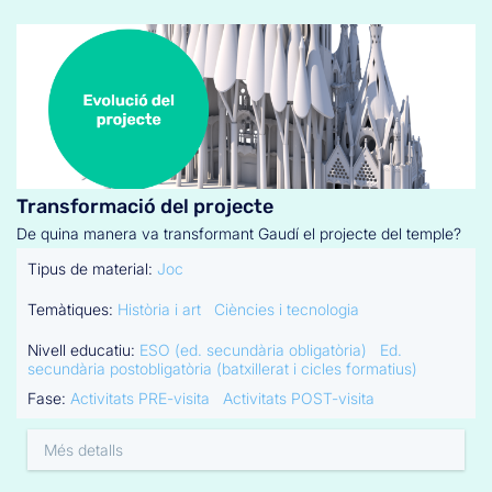
Transformació del projecte
De quina manera va transformant Gaudí el projecte del temple?
Tipus de material:
Joc
Temàtiques:
Història i art
Ciències i tecnologia
Nivell educatiu:
ESO (ed. secundària obligatòria)
Ed.
secundària postobligatòria (batxillerat i cicles formatius)
Fase:
Activitats PRE-visita
Activitats POST-visita
Més detalls