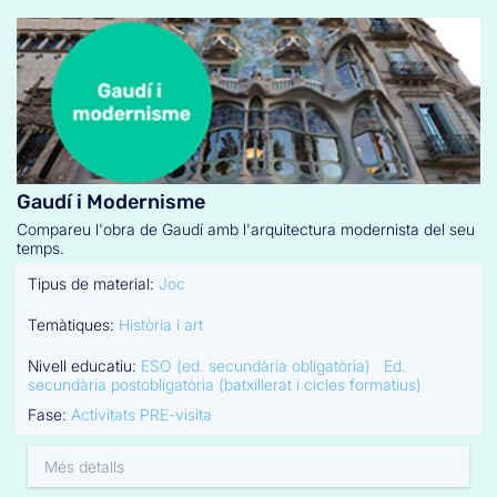
Gaudí i Modernisme
Compareu l'obra de Gaudí amb l'arquitectura modernista del seu
temps.
Tipus de material:
Joc
Temàtiques:
Història i art
Nivell educatiu:
ESO (ed. secundària obligatòria)
Ed.
secundària postobligatòria (batxillerat i cicles formatius)
Fase:
Activitats PRE-visita
Més detalls