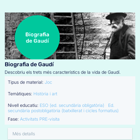
Biografia de Gaudí
Descobriu els trets més característics de la vida de Gaudí.
Tipus de material:
Joc
Temàtiques:
Història i art
Nivell educatiu:
ESO (ed. secundària obligatòria)
Ed.
secundària postobligatòria (batxillerat i cicles formatius)
Fase:
Activitats PRE-visita
Més detalls