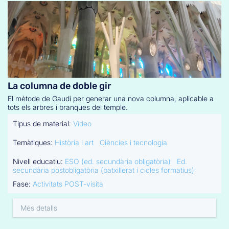
La columna de doble gir
El mètode de Gaudí per generar una nova columna, aplicable a
tots els arbres i branques del temple.
Tipus de material:
Vídeo
Temàtiques:
Història i art
Ciències i tecnologia
Nivell educatiu:
ESO (ed. secundària obligatòria)
Ed.
secundària postobligatòria (batxillerat i cicles formatius)
Fase:
Activitats POST-visita
Més detalls