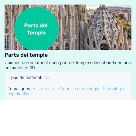
Parts del temple
Ubiqueu correctament cada part del temple i descobriu-la en una
animació en 3D
Tipus de material:
Joc
Temàtiques:
Història i art
Ciències i tecnologia
Simbologia i
espiritualitat
Nivell educatiu:
ESO (ed. secundària obligatòria)
Fase:
Activitats PRE-visita
Més detalls