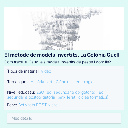
El mètode de models invertits. La Colònia Güell
Com treballa Gaudí els models invertits de pesos i cordills?
Tipus de material:
Vídeo
Temàtiques:
Història i art
Ciències i tecnologia
Nivell educatiu:
ESO (ed. secundària obligatòria)
Ed.
secundària postobligatòria (batxillerat i cicles formatius)
Fase:
Activitats POST-visita
Més detalls