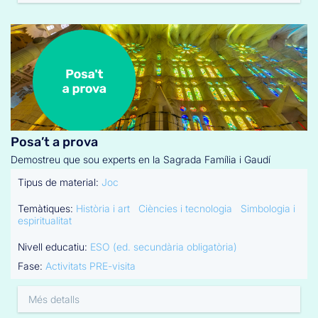
Posa’t a prova
Demostreu que sou experts en la Sagrada Família i Gaudí
Tipus de material:
Joc
Temàtiques:
Història i art
Ciències i tecnologia
Simbologia i
espiritualitat
Nivell educatiu:
ESO (ed. secundària obligatòria)
Fase:
Activitats PRE-visita
Més detalls